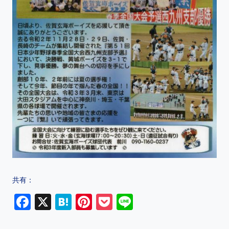
共有：
F
X
H
Pi
P
Li
a
at
nt
o
n