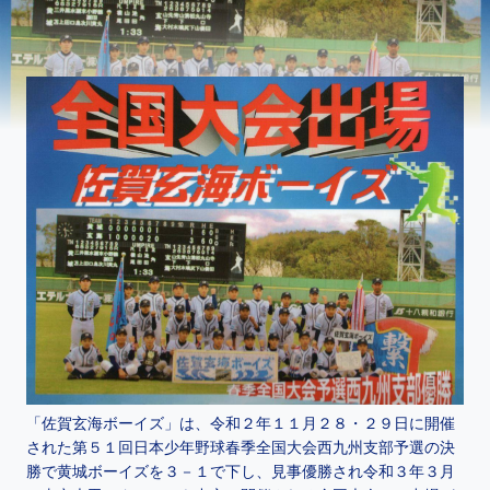
「佐賀玄海ボーイズ」は、令和２年１１月２８・２９日に開催
された第５１回日本少年野球春季全国大会西九州支部予選の決
勝で黄城ボーイズを３－１で下し、見事優勝され令和３年３月