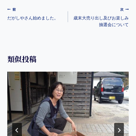
c
e
er
c
e
e
n
e
k
前
次
だがしやさん始めました。
歳末大売り出し及びお楽しみ
b
a
st
et
抽選会について
o
o
k
類似投稿