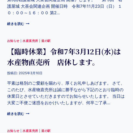
護屋城 大茶会関連企画 開催日時 令和7年11月23日（日） １
０：００～１６：００ 第2…
続きを読む
お知らせ
|
水産直売所
|
道の駅
【臨時休業】令和7年3月12日(水)は
水産物直売所 店休します。
投稿日:
2025年3月10日
平素は格別のご愛顧を賜わり、厚くお礼申しあげます。 さて、
このたび、水産物直売所は誠に勝手ながら下記のとおり臨時の
休業日とさせていただきますのでお知らせいたします。 当日は
大変ご不便ご迷惑をおかけいたしますが、何卒ご了承…
続きを読む
お知らせ
|
水産直売所
|
道の駅