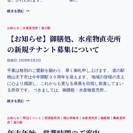
続きを読む
お知らせ
|
水産直売所
|
道の駅
【お知らせ】御膳処、水産物直売所
の新規テナント募集について
投稿日:
2026年3月2日
平素は格別のご愛顧を賜わり、厚く御礼申し上げます。 道の駅
桃山天下市は今年開駅３０周年を迎えます。 地域の皆様の支え
に心より感謝し、これからも更なる発展を目指し前進してまい
る所存です。 つきましては、御膳処・水産物直売所…
続きを読む
お知らせ
|
周辺イベント
|
実演販売所
|
桃山亭海舟
|
水産直売所
|
物産館
|
農産直売
所
|
道の駅
年末年始 営業時間のご案内