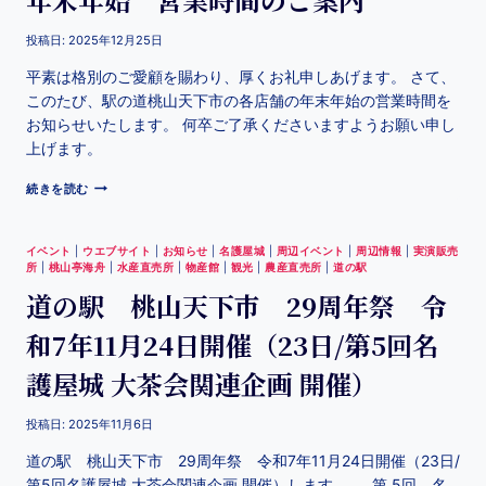
投稿日:
2025年12月25日
平素は格別のご愛顧を賜わり、厚くお礼申しあげます。 さて、
このたび、駅の道桃山天下市の各店舗の年末年始の営業時間を
お知らせいたします。 何卒ご了承くださいますようお願い申し
上げます。
続きを読む
イベント
|
ウエブサイト
|
お知らせ
|
名護屋城
|
周辺イベント
|
周辺情報
|
実演販売
所
|
桃山亭海舟
|
水産直売所
|
物産館
|
観光
|
農産直売所
|
道の駅
道の駅 桃山天下市 29周年祭 令
和7年11月24日開催（23日/第5回名
護屋城 大茶会関連企画 開催）
投稿日:
2025年11月6日
道の駅 桃山天下市 29周年祭 令和7年11月24日開催（23日/
第5回名護屋城 大茶会関連企画 開催）します。 第 5回 名