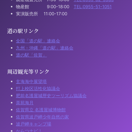
物産館 9:00-18:00
TEL:0955-51-1051
実演販売所 11:00-17:00
道の駅リンク
全国「道の駅」連絡会
九州・沖縄「道の駅」連絡会
道の駅「佐賀」
周辺観光等リンク
玄海海中展望塔
打上校区活性化協議会
肥前名護屋城歴史ツーリズム協議会
茶苑海月
佐賀県立 名護屋城博物館
佐賀県波戸岬少年自然の家
波戸岬キャンプ場
からつナビ！