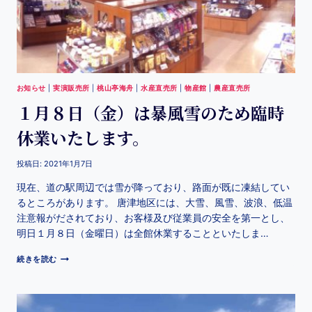
お知らせ
|
実演販売所
|
桃山亭海舟
|
水産直売所
|
物産館
|
農産直売所
１月８日（金）は暴風雪のため臨時
休業いたします。
投稿日:
2021年1月7日
現在、道の駅周辺では雪が降っており、路面が既に凍結してい
るところがあります。 唐津地区には、大雪、風雪、波浪、低温
注意報がだされており、お客様及び従業員の安全を第一とし、
明日１月８日（金曜日）は全館休業することといたしま…
続きを読む