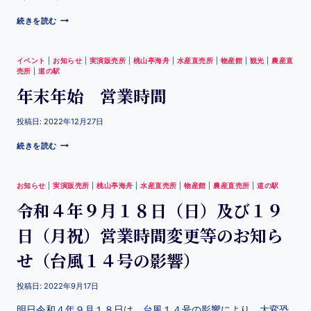
続きを読む
イベント
|
お知らせ
|
実演販売所
|
桃山亭海舟
|
水産直売所
|
物産館
|
観光
|
農産直
売所
|
道の駅
年末年始 営業時間
投稿日:
2022年12月27日
続きを読む
お知らせ
|
実演販売所
|
桃山亭海舟
|
水産直売所
|
物産館
|
農産直売所
|
道の駅
令和４年９月１８日（日）及び１９
日（月祝）営業時間変更等のお知ら
せ（台風１４号の影響）
投稿日:
2022年9月17日
明日令和４年９月１８日は、台風１４号の影響により、大変恐