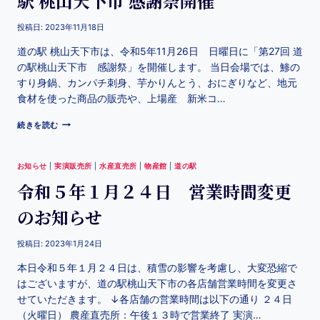
駅 桃山天下市 感謝祭開催
投稿日:
2023年11月18日
道の駅 桃山天下市は、令和5年11月26日 日曜日に「第27回 道
の駅桃山天下市 感謝祭」を開催します。 当日会場では、鯵の
すり身鍋、カンパチ刺身、芋かりんとう、おにぎりなど、地元
食材を使った商品の販売や、上場産 新米コ…
続きを読む
お知らせ
|
実演販売所
|
水産直売所
|
物産館
|
道の駅
令和５年１月２４日 営業時間変更
のお知らせ
投稿日:
2023年1月24日
本日令和５年１月２４日は、積雪の影響を考慮し、大変恐縮で
はございますが、道の駅桃山天下市の各店舗営業時間を変更さ
せていただきます。 ↓各店舗の営業時間は以下の通り ２４日
（火曜日） 農産直売所：午後１３時で営業終了 実演…