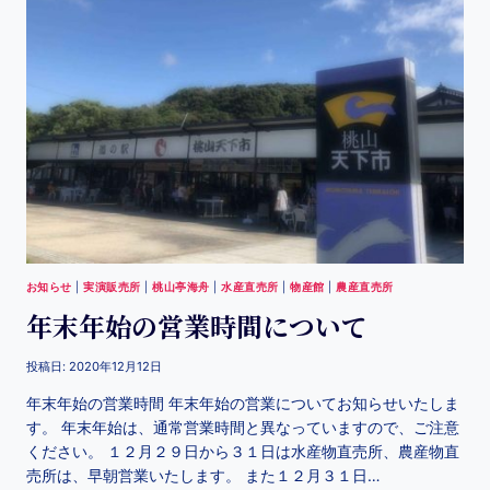
お知らせ
|
実演販売所
|
桃山亭海舟
|
水産直売所
|
物産館
|
農産直売所
年末年始の営業時間について
投稿日:
2020年12月12日
年末年始の営業時間 年末年始の営業についてお知らせいたしま
す。 年末年始は、通常営業時間と異なっていますので、ご注意
ください。 １２月２９日から３１日は水産物直売所、農産物直
売所は、早朝営業いたします。 また１２月３１日…