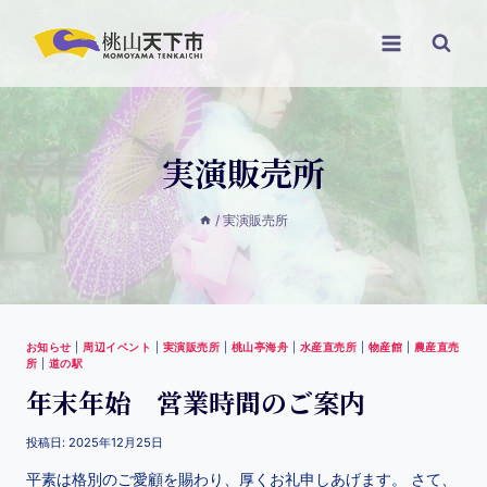
実演販売所
/
実演販売所
お知らせ
|
周辺イベント
|
実演販売所
|
桃山亭海舟
|
水産直売所
|
物産館
|
農産直売
所
|
道の駅
年末年始 営業時間のご案内
投稿日:
2025年12月25日
平素は格別のご愛顧を賜わり、厚くお礼申しあげます。 さて、