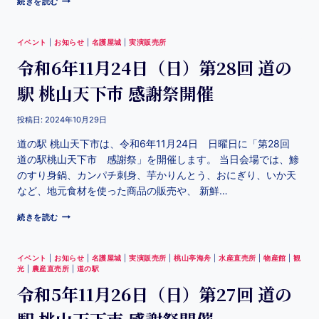
続きを読む
イベント
|
お知らせ
|
名護屋城
|
実演販売所
令和6年11月24日（日）第28回 道の
駅 桃山天下市 感謝祭開催
投稿日:
2024年10月29日
道の駅 桃山天下市は、令和6年11月24日 日曜日に「第28回
道の駅桃山天下市 感謝祭」を開催します。 当日会場では、鯵
のすり身鍋、カンパチ刺身、芋かりんとう、おにぎり、いか天
など、地元食材を使った商品の販売や、 新鮮…
続きを読む
イベント
|
お知らせ
|
名護屋城
|
実演販売所
|
桃山亭海舟
|
水産直売所
|
物産館
|
観
光
|
農産直売所
|
道の駅
令和5年11月26日（日）第27回 道の