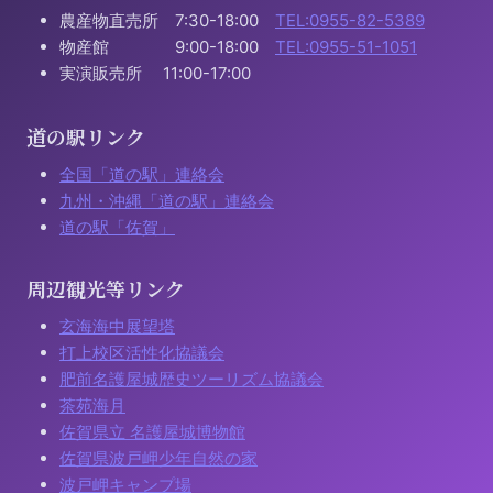
農産物直売所 7:30-18:00
TEL:0955-82-5389
物産館 9:00-18:00
TEL:0955-51-1051
実演販売所 11:00-17:00
道の駅リンク
全国「道の駅」連絡会
九州・沖縄「道の駅」連絡会
道の駅「佐賀」
周辺観光等リンク
玄海海中展望塔
打上校区活性化協議会
肥前名護屋城歴史ツーリズム協議会
茶苑海月
佐賀県立 名護屋城博物館
佐賀県波戸岬少年自然の家
波戸岬キャンプ場