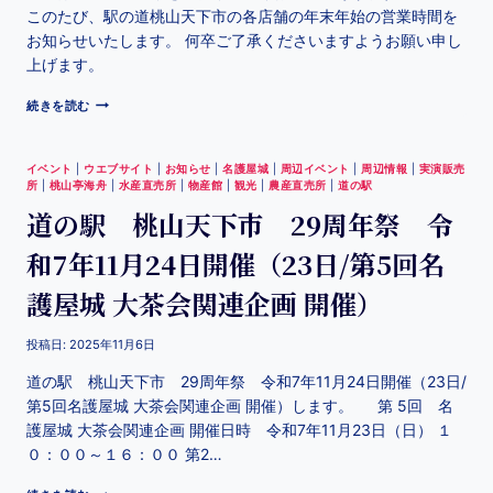
このたび、駅の道桃山天下市の各店舗の年末年始の営業時間を
お知らせいたします。 何卒ご了承くださいますようお願い申し
上げます。
続きを読む
イベント
|
ウエブサイト
|
お知らせ
|
名護屋城
|
周辺イベント
|
周辺情報
|
実演販売
所
|
桃山亭海舟
|
水産直売所
|
物産館
|
観光
|
農産直売所
|
道の駅
道の駅 桃山天下市 29周年祭 令
和7年11月24日開催（23日/第5回名
護屋城 大茶会関連企画 開催）
投稿日:
2025年11月6日
道の駅 桃山天下市 29周年祭 令和7年11月24日開催（23日/
第5回名護屋城 大茶会関連企画 開催）します。 第 5回 名
護屋城 大茶会関連企画 開催日時 令和7年11月23日（日） １
０：００～１６：００ 第2…