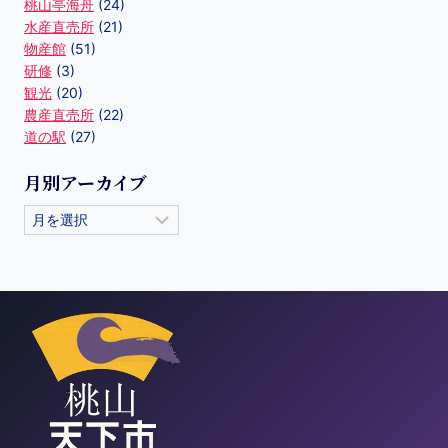
桃山亭海舟
(24)
水産直売所
(21)
物産館
(51)
研修
(3)
観光
(20)
農産直売所
(22)
道の駅
(27)
月別アーカイブ