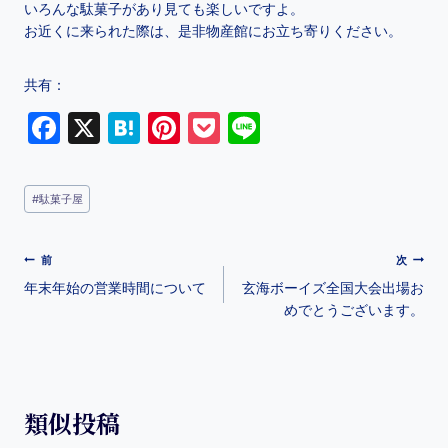
いろんな駄菓子があり見ても楽しいですよ。
お近くに来られた際は、是非物産館にお立ち寄りください。
共有：
F
X
H
Pi
P
Li
a
at
nt
o
n
c
e
er
c
e
#
駄菓子屋
e
n
e
k
b
a
st
et
前
次
o
年末年始の営業時間について
玄海ボーイズ全国大会出場お
o
めでとうございます。
k
類似投稿