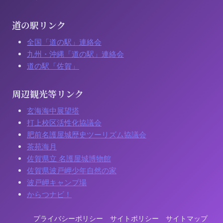
道の駅リンク
全国「道の駅」連絡会
九州・沖縄「道の駅」連絡会
道の駅「佐賀」
周辺観光等リンク
玄海海中展望塔
打上校区活性化協議会
肥前名護屋城歴史ツーリズム協議会
茶苑海月
佐賀県立 名護屋城博物館
佐賀県波戸岬少年自然の家
波戸岬キャンプ場
からつナビ！
プライバシーポリシー
サイトポリシー
サイトマップ