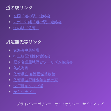
道の駅リンク
全国「道の駅」連絡会
九州・沖縄「道の駅」連絡会
道の駅「佐賀」
周辺観光等リンク
玄海海中展望塔
打上校区活性化協議会
肥前名護屋城歴史ツーリズム協議会
茶苑海月
佐賀県立 名護屋城博物館
佐賀県波戸岬少年自然の家
波戸岬キャンプ場
からつナビ！
プライバシーポリシー
サイトポリシー
サイトマップ