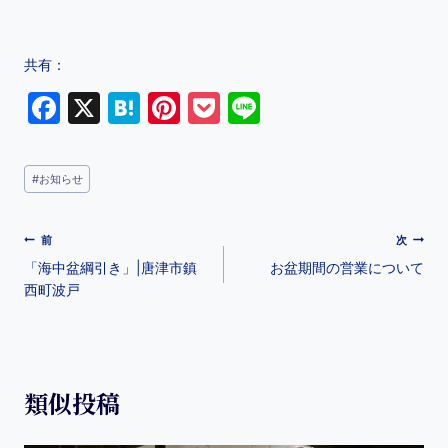
共有：
F
X
H
Pi
P
Li
a
at
nt
o
n
c
e
er
c
e
#
お知らせ
e
n
e
k
b
a
st
et
前
次
o
「海中盆綱引き」|唐津市鎮
お盆期間の営業について
o
西町波戸
k
類似投稿