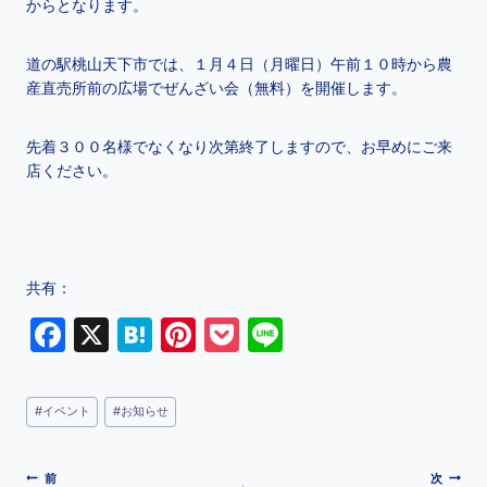
からとなります。
道の駅桃山天下市では、１月４日（月曜日）午前１０時から農
産直売所前の広場でぜんざい会（無料）を開催します。
先着３００名様でなくなり次第終了しますので、お早めにご来
店ください。
共有：
F
X
H
Pi
P
Li
a
at
nt
o
n
c
e
er
c
e
#
イベント
#
お知らせ
e
n
e
k
b
a
st
et
前
次