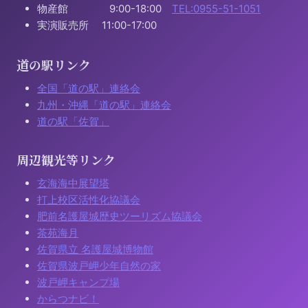
物産館 9:00-18:00
TEL:0955-51-1051
実演販売所 11:00-17:00
道の駅リンク
全国「道の駅」連絡会
九州・沖縄「道の駅」連絡会
道の駅「佐賀」
周辺観光等リンク
玄海海中展望塔
打上校区活性化協議会
肥前名護屋城歴史ツーリズム協議会
茶苑海月
佐賀県立 名護屋城博物館
佐賀県波戸岬少年自然の家
波戸岬キャンプ場
からつナビ！