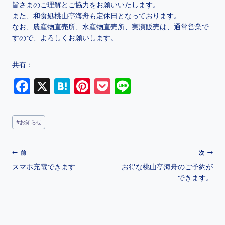
皆さまのご理解とご協力をお願いいたします。
また、和食処桃山亭海舟も定休日となっております。
なお、農産物直売所、水産物直売所、実演販売は、通常営業で
すので、よろしくお願いします。
共有：
F
X
H
Pi
P
Li
a
at
nt
o
n
c
e
er
c
e
#
お知らせ
e
n
e
k
b
a
st
et
前
次
o
スマホ充電できます
お得な桃山亭海舟のご予約が
o
できます。
k