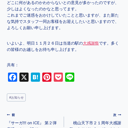
どこに何があるのかわからないとの意見が多かったのですが、
少しはよくなったのかなと思ってます。
これまでご迷惑をおかけしていたことと思いますが、また新た
な気持でスタッフ一同お客様をお迎えしたいと思いますので、
よろしくお願い申し上げます。
いよいよ、明日１１月２６日は当道の駅の
大感謝祭
です。多く
の皆様のお越しをお待ち申し上げます。
共有：
F
X
H
Pi
P
Li
a
at
nt
o
n
c
e
er
c
e
#
お知らせ
e
n
e
k
b
a
st
et
前
次
o
『サーガ!!! on ICE』 第２弾
桃山天下市２１周年大感謝