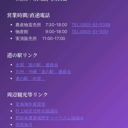
営業時間/直通電話
農産物直売所 7:30-18:00
TEL:0955-82-5389
物産館 9:00-18:00
TEL:0955-51-1051
実演販売所 11:00-17:00
道の駅リンク
全国「道の駅」連絡会
九州・沖縄「道の駅」連絡会
道の駅「佐賀」
周辺観光等リンク
玄海海中展望塔
打上校区活性化協議会
肥前名護屋城歴史ツーリズム協議会
茶苑海月