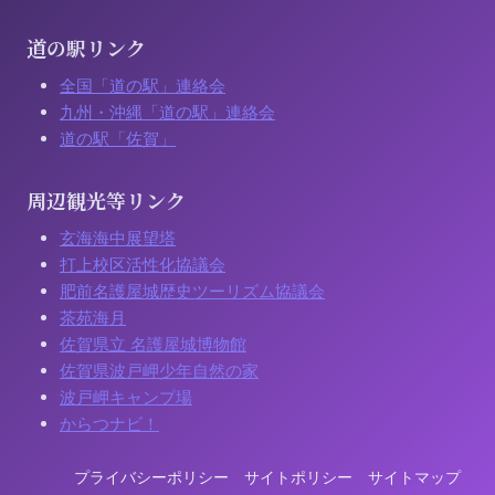
道の駅リンク
全国「道の駅」連絡会
九州・沖縄「道の駅」連絡会
道の駅「佐賀」
周辺観光等リンク
玄海海中展望塔
打上校区活性化協議会
肥前名護屋城歴史ツーリズム協議会
茶苑海月
佐賀県立 名護屋城博物館
佐賀県波戸岬少年自然の家
波戸岬キャンプ場
からつナビ！
プライバシーポリシー
サイトポリシー
サイトマップ