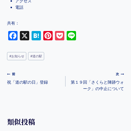
アクセス
電話
共有：
F
X
H
Pi
P
Li
a
at
nt
o
n
c
e
er
c
e
#
お知らせ
#
道の駅
e
n
e
k
b
a
st
et
前
次
o
祝「道の駅の日」登録
第１９回「さくらと陣跡ウォ
o
ーク」の中止について
k
類似投稿