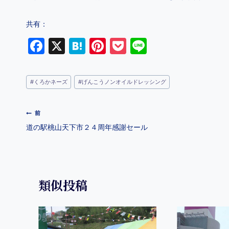
共有：
F
X
H
Pi
P
Li
a
at
nt
o
n
c
e
er
c
e
#
くろかネーズ
#
げんこうノンオイルドレッシング
e
n
e
k
b
a
st
et
前
o
道の駅桃山天下市２４周年感謝セール
o
k
類似投稿