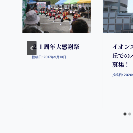
２１周年大感謝祭
イオン
丘での
投稿日:
2017年9月10日
募集！
投稿日:
202