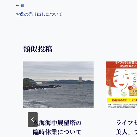
b
a
st
et
前
o
お盆の売り出しについて
o
k
類似投稿
玄海海中展望塔の
ライフ
臨時休業について
美人」