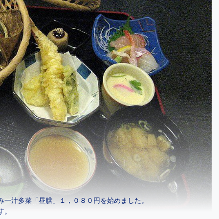
み一汁多菜「昼膳」１，０８０円を始めました。
す。