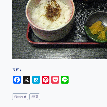
共有：
F
X
H
Pi
P
Li
a
at
nt
o
n
c
e
er
c
e
#
お知らせ
#
商品
e
n
e
k