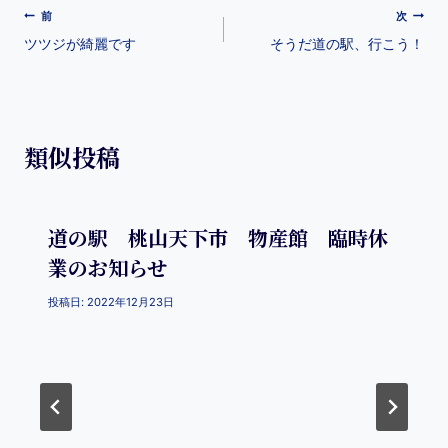
b
a
st
et
前
次
o
ツツジが綺麗です
そうだ道の駅、行こう！
o
k
類似投稿
道の駅 桃山天下市 物産館 臨時休
業のお知らせ
投稿日:
2022年12月23日