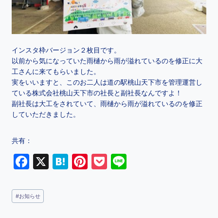
インスタ枠バージョン２枚目です。
以前から気になっていた雨樋から雨が溢れているのを修正に大
工さんに来てもらいました。
実をいいますと、このお二人は道の駅桃山天下市を管理運営し
ている株式会社桃山天下市の社長と副社長なんですよ！
副社長は大工をされていて、雨樋から雨が溢れているのを修正
していただきました。
共有：
F
X
H
Pi
P
Li
a
at
nt
o
n
c
e
er
c
e
#
お知らせ
e
n
e
k