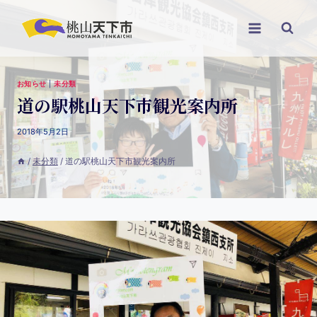
お知らせ
|
未分類
道の駅桃山天下市観光案内所
2018年5月2日
/
未分類
/
道の駅桃山天下市観光案内所