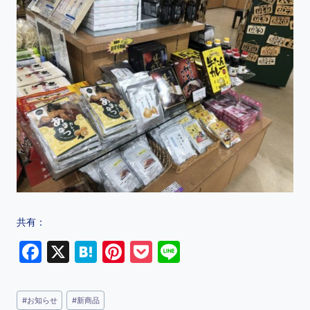
共有：
F
X
H
Pi
P
Li
a
at
nt
o
n
c
e
er
c
e
#
お知らせ
#
新商品