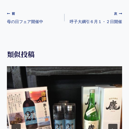
e
n
e
k
b
a
st
et
前
次
o
母の日フェア開催中
呼子大綱引６月１・２日開催
o
k
類似投稿