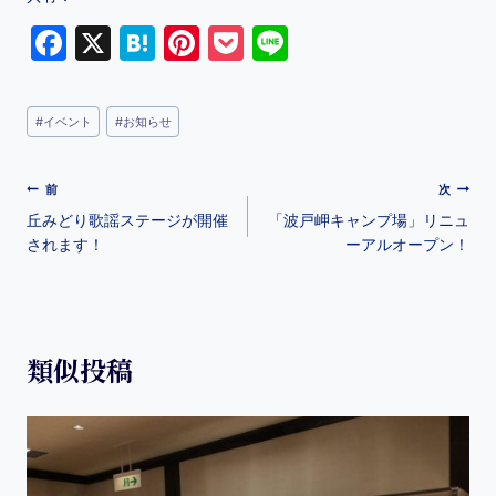
F
X
H
Pi
P
Li
a
at
nt
o
n
c
e
er
c
e
#
イベント
#
お知らせ
e
n
e
k
b
a
st
et
前
次
o
丘みどり歌謡ステージが開催
「波戸岬キャンプ場」リニュ
o
されます！
ーアルオープン！
k
類似投稿