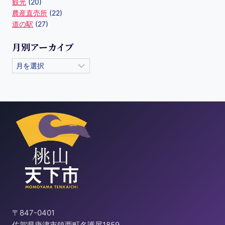
観光
(20)
農産直売所
(22)
道の駅
(27)
月別アーカイブ
〒847-0401
佐賀県唐津市鎮西町名護屋1859