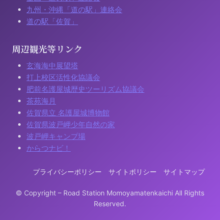
九州・沖縄「道の駅」連絡会
道の駅「佐賀」
周辺観光等リンク
玄海海中展望塔
打上校区活性化協議会
肥前名護屋城歴史ツーリズム協議会
茶苑海月
佐賀県立 名護屋城博物館
佐賀県波戸岬少年自然の家
波戸岬キャンプ場
からつナビ！
プライバシーポリシー
サイトポリシー
サイトマップ
© Copyright – Road Station Momoyamatenkaichi All Rights
Reserved.