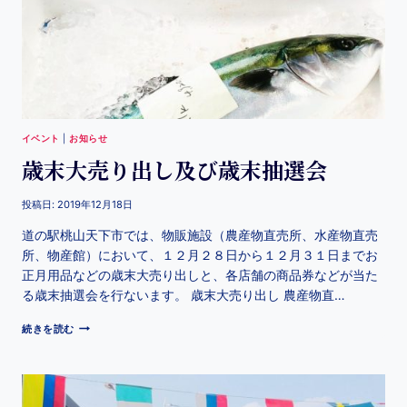
イベント
|
お知らせ
歳末大売り出し及び歳末抽選会
投稿日:
2019年12月18日
道の駅桃山天下市では、物販施設（農産物直売所、水産物直売
所、物産館）において、１２月２８日から１２月３１日までお
正月用品などの歳末大売り出しと、各店舗の商品券などが当た
る歳末抽選会を行ないます。 歳末大売り出し 農産物直…
続きを読む