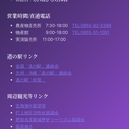
営業時間/直通電話
農産物直売所 7:30-18:00
TEL:0955-82-5389
物産館 9:00-18:00
TEL:0955-51-1051
実演販売所 11:00-17:00
道の駅リンク
全国「道の駅」連絡会
九州・沖縄「道の駅」連絡会
道の駅「佐賀」
周辺観光等リンク
玄海海中展望塔
打上校区活性化協議会
肥前名護屋城歴史ツーリズム協議会
茶苑海月