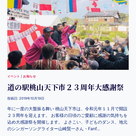
イベント
|
お知らせ
道の駅桃山天下市２３周年大感謝祭
投稿日:
2019年10月19日
年に一度の大盤振る舞い 桃山天下市は、令和元年１１月で開設
２３周年を迎えます。 お客様の日頃のご愛顧に感謝の気持ちを
込め大感謝祭を開催します。 よさこい、子どものダンス、地元
のシンガーソングライター山崎賢一さん・Fanf…