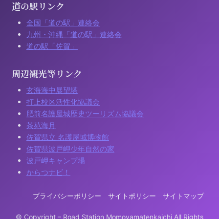
道の駅リンク
全国「道の駅」連絡会
九州・沖縄「道の駅」連絡会
道の駅「佐賀」
周辺観光等リンク
玄海海中展望塔
打上校区活性化協議会
肥前名護屋城歴史ツーリズム協議会
茶苑海月
佐賀県立 名護屋城博物館
佐賀県波戸岬少年自然の家
波戸岬キャンプ場
からつナビ！
プライバシーポリシー
サイトポリシー
サイトマップ
© Copyright – Road Station Momoyamatenkaichi All Rights