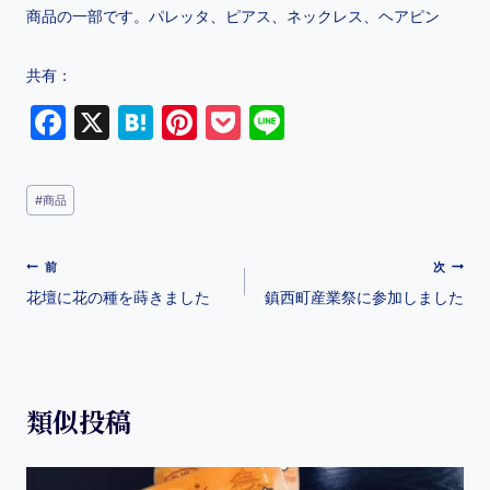
商品の一部です。パレッタ、ピアス、ネックレス、ヘアピン
共有：
F
X
H
Pi
P
Li
a
at
nt
o
n
c
e
er
c
e
#
商品
e
n
e
k
b
a
st
et
前
次
o
花壇に花の種を蒔きました
鎮西町産業祭に参加しました
o
k
類似投稿