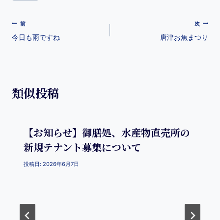
e
n
e
k
b
a
st
et
前
次
o
今日も雨ですね
唐津お魚まつり
o
k
類似投稿
【お知らせ】御膳処、水産物直売所の
新規テナント募集について
投稿日:
2026年6月7日