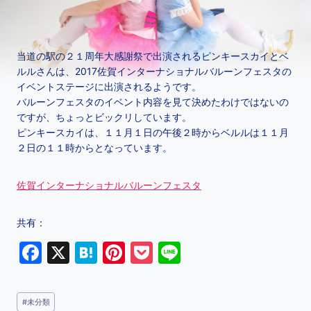
当道の駅の２１周年大感謝祭で出演されるピンキースカイとベ
ルルさんは、2017佐賀インターナショナルバルーンフェスタの
イベントステージに出演されるようです。
バルーンフェスタのイベント内容を見て決めたわけではないの
ですが、ちょっとビックリしています。
ピンキースカイは、１１月１日の午後２時からベルルは１１月
２日の１１時からとなっています。
佐賀インターナショナルバルーンフェスタ
共有：
F
X
H
Pi
P
Li
a
at
nt
o
n
c
e
er
c
e
#
未分類