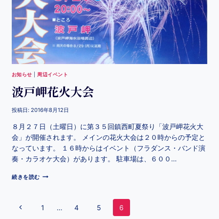
お知らせ
|
周辺イベント
波戸岬花火大会
投稿日:
2016年8月12日
８月２７日（土曜日）に第３５回鎮西町夏祭り「波戸岬花火大
会」が開催されます。 メインの花火大会は２０時からの予定と
なっています。 １６時からはイベント（フラダンス・バンド演
奏・カラオケ大会）があります。 駐車場は、６００…
続きを読む
1
…
4
5
6