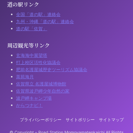
道の駅リンク
全国「道の駅」連絡会
九州・沖縄「道の駅」連絡会
道の駅「佐賀」
周辺観光等リンク
玄海海中展望塔
打上校区活性化協議会
肥前名護屋城歴史ツーリズム協議会
茶苑海月
佐賀県立 名護屋城博物館
佐賀県波戸岬少年自然の家
波戸岬キャンプ場
からつナビ！
プライバシーポリシー
サイトポリシー
サイトマップ
© Copyright – Road Station Momoyamatenkaichi All Rights